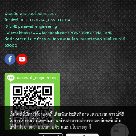
พัฒนสิน พาวเวอร์ช็อปไทยแลนด์
โทรศัพท์ 083-8776714 , 055-337014
ID LINE
panuwat_engineering
แฟนเพจ
https://www.facebook.com/POWERSHOPTHAILAND
ที่อยู่ 124/1 หมู่ 6 ต.หัวรอ อ.เมือง จ.พิษณุโลก ถนนศรีสวัสดิ์ รหัสไปรษณีย์
65000
panuwat_engineering
เว็บไซต์นี้มีการใช้งานคุกกี้ เพื่อเพิ่มประสิทธิภาพและประสบการณ์ที่ดี
ในการใช้งานเว็บไซต์ของท่าน ท่านสามารถอ่านรายละเอียดเพิ่มเติม
ได้ที่
นโยบายความเป็นส่วนตัว
และ
นโยบายคุกกี้