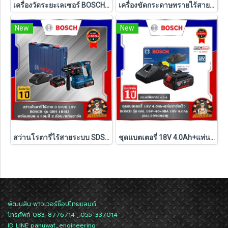
เครื่องวัดระยะเลเซอร์ BOSCH GLM 50-23 G 50 เมตร
เครื่องขัดกระดาษทรายไร้สาย BOSCH รุ่น GEX 18V-125 (เครื่องเปล่า)
New
New
สว่านโรตารี่ไร้สายระบบ SDS PLUS BOSCH รุ่น GBH 185-LI ครบชุด และ เครื่องเปล่า ( รับประกัน 1 ปี)
ชุดแบตเตอรี่ 18V 4.0Ah+แท่นชาร์จเร็ว รุ่น GAL 18V-40+GBA 18V 4.0Ah BOSCH
พัฒนสิน พาวเวอร์ช็อปไทยแลนด์
โทรศัพท์ 083-8776714 , 055-337014
ID LINE
panuwat_engineering