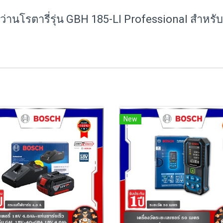
สว่านโรตารี่รุ่น GBH 185-LI Professional สำห
New