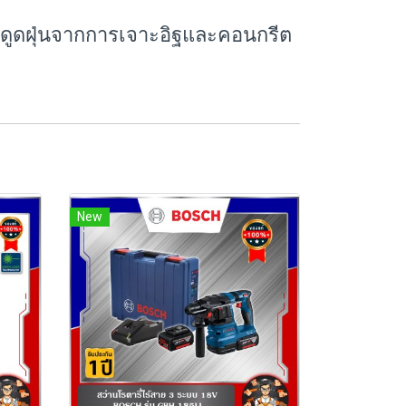
รับดูดฝุ่นจากการเจาะอิฐและคอนกรีต
New