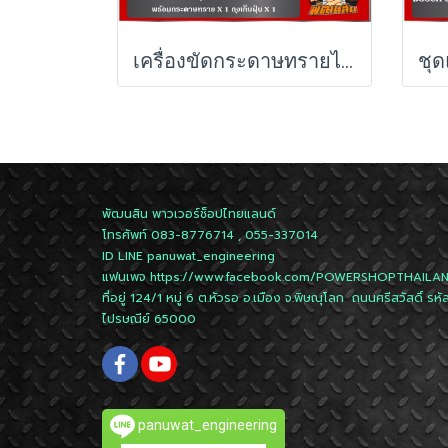
เครื่องขัดกระดาษทรายไร้สาย BOSCH รุ่น GEX 18V-125 (เครื่องเปล่า)
พัฒนสิน พาวเวอร์ช็อปไทยแลนด์
โทรศัพท์ 083-8776714 , 055-337014
ID LINE
panuwat_engineering
แฟนเพจ
https://www.facebook.com/POWERSHOPTHAILA
ที่อยู่ 124/1 หมู่ 6 ต.หัวรอ อ.เมือง จ.พิษณุโลก ถนนศรีสวัสดิ์ รหั
ไปรษณีย์ 65000
panuwat_engineering