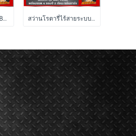
เครื่องวัดระยะเลเซอร์ BOSCH GLM 50-23 G 50 เมตร
สว่านโรตารี่ไร้สายระบบ SDS PLUS BOSCH รุ่น GBH 185-LI ครบชุด และ เครื่องเปล่า ( รับประกัน 1 ปี)