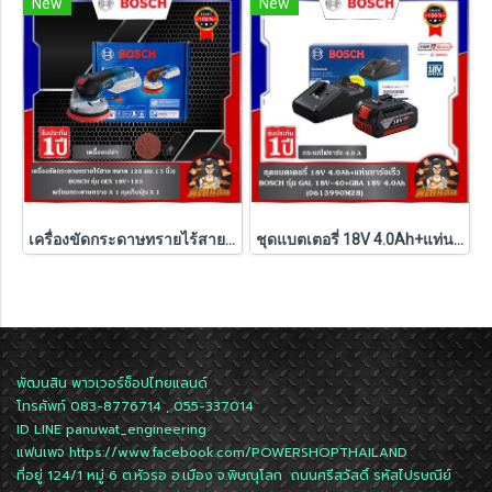
New
New
เครื่องขัดกระดาษทรายไร้สาย BOSCH รุ่น GEX 18V-125 (เครื่องเปล่า)
ชุดแบตเตอรี่ 18V 4.0Ah+แท่นชาร์จเร็ว รุ่น GAL 18V-40+GBA 18V 4.0Ah BOSCH
พัฒนสิน พาวเวอร์ช็อปไทยแลนด์
โทรศัพท์ 083-8776714 , 055-337014
ID LINE
panuwat_engineering
แฟนเพจ
https://www.facebook.com/POWERSHOPTHAILAND
ที่อยู่ 124/1 หมู่ 6 ต.หัวรอ อ.เมือง จ.พิษณุโลก ถนนศรีสวัสดิ์ รหัสไปรษณีย์