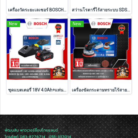
เครื่องวัดระยะเลเซอร์ BOSCH GLM 50-23 G 50 เมตร
สว่านโรตารี่ไร้สายระบบ SDS PLUS BOSCH รุ่น GBH 185-LI ครบชุด และ เครื่องเปล่า ( รับประกัน 1 ปี)
New
New
ชุดแบตเตอรี่ 18V 4.0Ah+แท่นชาร์จเร็ว รุ่น GAL 18V-40+GBA 18V 4.0Ah BOSCH
เครื่องขัดกระดาษทรายไร้สาย BOSCH รุ่น GEX 18V-125 (เครื่องเปล่า)
พัฒนสิน พาวเวอร์ช็อปไทยแลนด์
โทรศัพท์ 083-8776714 , 055-337014