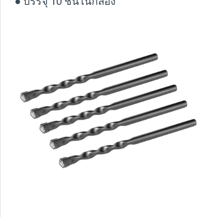
● บรรจุ 10 ชิ้นในกล่อง