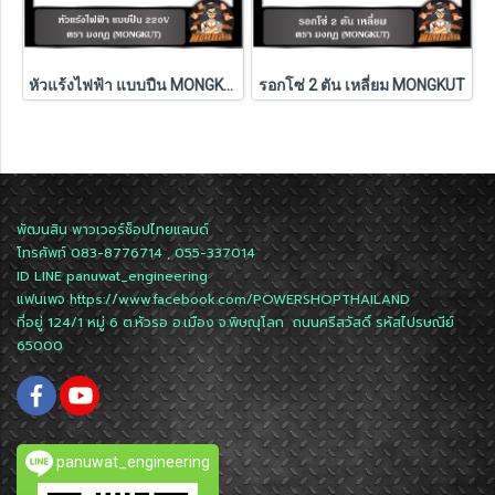
หัวแร้งไฟฟ้า แบบปืน MONGKUT
รอกโซ่ 2 ตัน เหลี่ยม MONGKUT
พัฒนสิน พาวเวอร์ช็อปไทยแลนด์
โทรศัพท์ 083-8776714 , 055-337014
ID LINE
panuwat_engineering
แฟนเพจ
https://www.facebook.com/POWERSHOPTHAILAND
ที่อยู่ 124/1 หมู่ 6 ต.หัวรอ อ.เมือง จ.พิษณุโลก ถนนศรีสวัสดิ์ รหัสไปรษณีย์
65000
panuwat_engineering