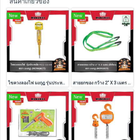
สินค้าเกี่ยวข้อง
New
New
ไขควงลองไฟ มงกุฎ รุ่นประหยัด #11-1110
สายยกของ กว้าง 2" X 3 เมตร (สีเขียว)
New
New